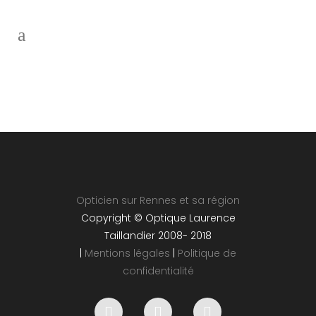
Opticien sur Rennes et sa région
Copyright © Optique Laurence
Taillandier 2008- 2018
|
Mentions légales
|
Politique de
confidentialité