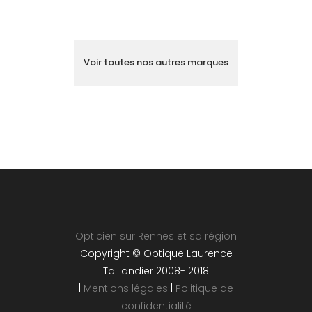
Voir toutes nos autres marques
Opticien sur Rennes et sa région
Copyright © Optique Laurence
Taillandier 2008- 2018
|
Mentions légales
|
Politique de
confidentialité