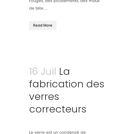
rouges, des picotements, des maux
de tête…...
Read More
16 Juil
La
fabrication des
verres
correcteurs
Le verre est un condensé de